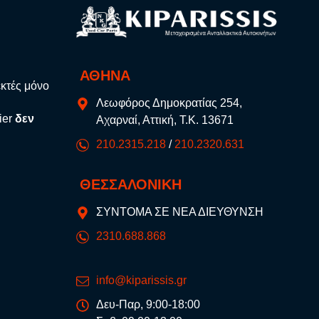
ΑΘΗΝΑ
εκτές μόνο
Λεωφόρος Δημοκρατίας 254,
ier
δεν
Αχαρναί, Αττική, Τ.Κ. 13671
210.2315.218
/
210.2320.631
ΘΕΣΣΑΛΟΝΙΚΗ
ΣΥΝΤΟΜΑ ΣΕ ΝΕΑ ΔΙΕΥΘΥΝΣΗ
2310.688.868
info@kiparissis.gr
Δευ-Παρ, 9:00-18:00