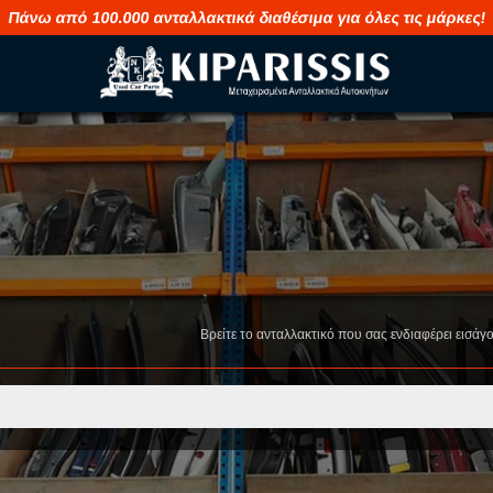
Πάνω από 100.000 ανταλλακτικά διαθέσιμα για όλες τις μάρκες!
M
S
MAHINDRA
SAAB
MASERATI
SEAT
Βρείτε το ανταλλακτικό που σας ενδιαφέρει εισάγ
MAZDA
SHUANGHUA
MERCEDES
SKODA
MG
SMART
MINI
SSANGYONG
MITSUBISHI
SUBARU