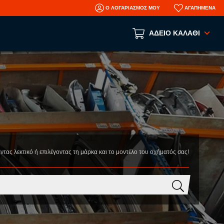
Ο ΛΟΓΑΡΙΑΣΜΟΣ ΜΟΥ
ΑΓΑΠΗΜΕΝΑ
ΑΔΕΙΟ ΚΑΛΑΘΙ
Το καλάθι αγορών είναι άδειο!
ΑΝΑ ΕΙΔΟΣ
ΑΞΕΣΟΥΑΡ
ΜΗΧΑΝΙΚΑ
ΦΑΝΟΠΟΙΕΙΑ
AFTERMARKET ΑΝΤΑΛΛΑΚΤΙΚΑ
οντας λεκτικό ή επιλέγοντας τη μάρκα και το μοντέλο του οχήματός σας!
N
ΤΡΑΚΑΡΙΣΜΕΝΑ ΑΥΤΟΚΙΝΗΤΑ
ΜΕΤΑΧΕΙΡΙΣΜΕΝΑ ΑΥΤΟΚΙΝΗΤΑ
ΠΛΗΡΟΦΟΡΙΕΣ