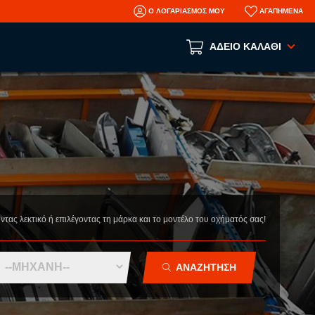
Ο ΛΟΓΑΡΙΑΣΜΟΣ ΜΟΥ
ΑΓΑΠΗΜΕΝΑ
ΑΔΕΙΟ ΚΑΛΑΘΙ
Το καλάθι αγορών είναι άδειο!
ΑΝΑ ΕΙΔΟΣ
ΑΞΕΣΟΥΑΡ
ΜΗΧΑΝΙΚΑ
ΦΑΝΟΠΟΙΕΙΑ
AFTERMARKET ΑΝΤΑΛΛΑΚΤΙΚΑ
οντας λεκτικό ή επιλέγοντας τη μάρκα και το μοντέλο του οχήματός σας!
N
ΤΡΑΚΑΡΙΣΜΕΝΑ ΑΥΤΟΚΙΝΗΤΑ
ΜΕΤΑΧΕΙΡΙΣΜΕΝΑ ΑΥΤΟΚΙΝΗΤΑ
ΑΝΑΖΗΤΗΣΗ
ΠΛΗΡΟΦΟΡΙΕΣ