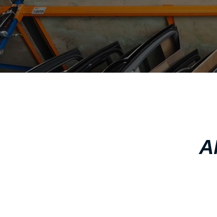
IVECO
CADILLAC
J
CHERY
CHEVROLET - DAEWOO
JAC MOTORS
CHINA MOTORS
JAGUAR
CHRYSLER
JEEP
K
CITROEN
D
KIA
L
DACIA
Α
DAIHATSU
LADA
DODGE
LANCIA
F
LANDROVER
FERRARI
LEXUS
FIAT