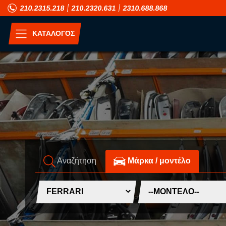
210.2315.218
210.2320.631
2310.688.868
ΚΑΤΑΛΟΓΟΣ
ΑΝΑ ΜΟΝΤΕΛΟ
A
H
ALFA ROMEO
HONDA
ASIA MOTORS
HUMMER
AUDI
HYUNDAI
Αναζήτηση
Mάρκα / μοντέλο
B
I
BMW
INFINITI
C
ISUZU