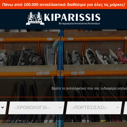
Πάνω από 100.000 ανταλλακτικά διαθέσιμα για όλες τις μάρκες!
M
S
MAHINDRA
SAAB
MASERATI
SEAT
Βρείτε το ανταλλακτικό που σας ενδιαφέρει εισάγ
MAZDA
SHUANGHUA
MERCEDES
SKODA
MG
SMART
MINI
SSANGYONG
MITSUBISHI
SUBARU