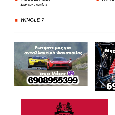
Βρέθηκαν 4 προϊόντα
FORD
G
WINGLE 7
GREAT WALL