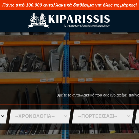
Πάνω από 100.000 ανταλλακτικά διαθέσιμα για όλες τις μάρκες!
M
S
MAHINDRA
SAAB
MASERATI
SEAT
Βρείτε το ανταλλακτικό που σας ενδιαφέρει εισάγ
MAZDA
SHUANGHUA
MERCEDES
SKODA
MG
SMART
MINI
SSANGYONG
MITSUBISHI
SUBARU