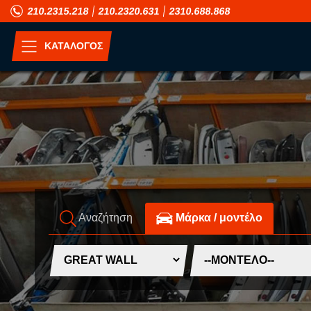
210.2315.218
210.2320.631
2310.688.868
ΚΑΤΑΛΟΓΟΣ
ΑΝΑ ΜΟΝΤΕΛΟ
A
H
ALFA ROMEO
HONDA
ASIA MOTORS
HUMMER
Αναζήτηση
Mάρκα / μοντέλο
AUDI
HYUNDAI
B
I
BMW
INFINITI
C
ISUZU