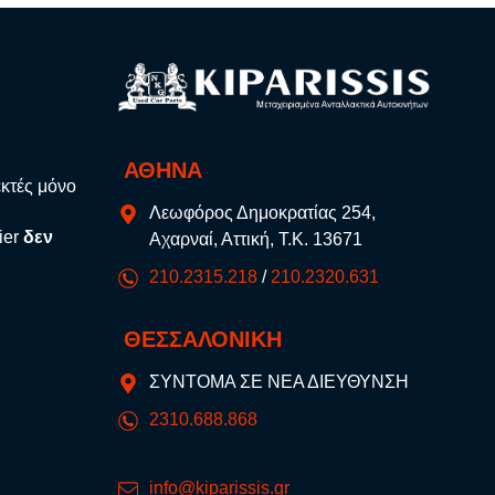
ΑΘΗΝΑ
εκτές μόνο
Λεωφόρος Δημοκρατίας 254,
ier
δεν
Αχαρναί, Αττική, Τ.Κ. 13671
210.2315.218
/
210.2320.631
ΘΕΣΣΑΛΟΝΙΚΗ
ΣΥΝΤΟΜΑ ΣΕ ΝΕΑ ΔΙΕΥΘΥΝΣΗ
2310.688.868
info@kiparissis.gr