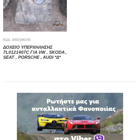
ΚΩΔ. 0000186155
ΔΟΧΕΙΟ ΥΠΕΡΧΗΛΗΣΗΣ
7L0121407C ΓΙΑ VW , SKODA ,
SEAT , PORSCHE , AUDI *Δ*