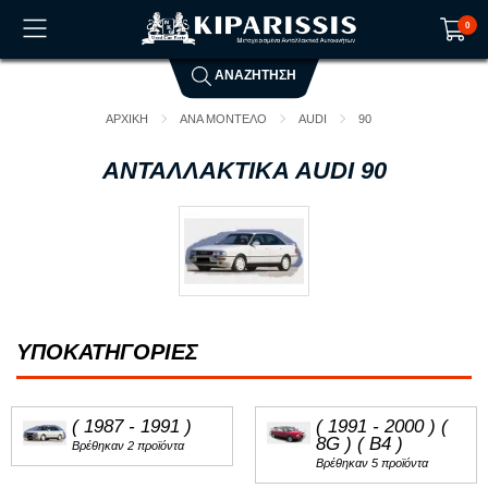
0
ΑΝΑΖΗΤΗΣΗ
Το καλάθι αγορών είναι άδειο!
ΑΡΧΙΚΗ
ΑΝΑ ΜΟΝΤΕΛΟ
AUDI
90
ΑΝΤΑΛΛΑΚΤΙΚΑ AUDI 90
ΥΠΟΚΑΤΗΓΟΡΙΕΣ
( 1987 - 1991 )
( 1991 - 2000 ) (
8G ) ( B4 )
Βρέθηκαν 2 προϊόντα
Βρέθηκαν 5 προϊόντα