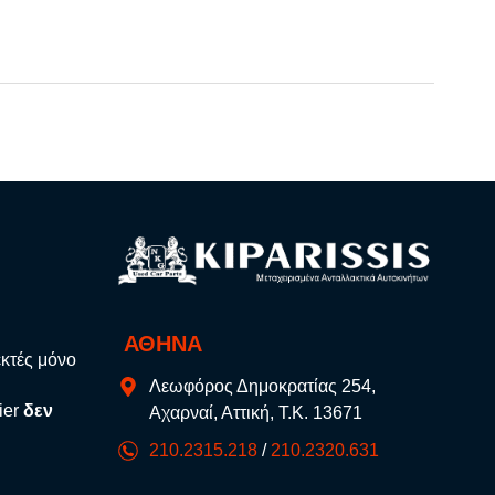
ΑΘΗΝΑ
εκτές μόνο
Λεωφόρος Δημοκρατίας 254,
ier
δεν
Αχαρναί, Αττική, Τ.Κ. 13671
210.2315.218
/
210.2320.631