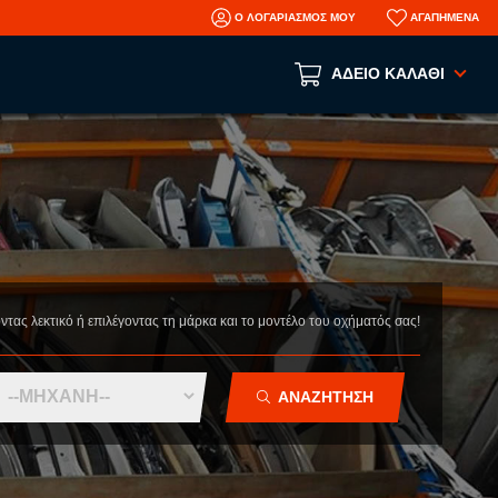
Ο ΛΟΓΑΡΙΑΣΜΟΣ ΜΟΥ
ΑΓΑΠΗΜΕΝΑ
ΑΔΕΙΟ ΚΑΛΑΘΙ
Το καλάθι αγορών είναι άδειο!
ΑΝΑ ΕΙΔΟΣ
ΑΞΕΣΟΥΑΡ
ΜΗΧΑΝΙΚΑ
ΦΑΝΟΠΟΙΕΙΑ
οντας λεκτικό ή επιλέγοντας τη μάρκα και το μοντέλο του οχήματός σας!
AFTERMARKET ΑΝΤΑΛΛΑΚΤΙΚΑ
N
ΤΡΑΚΑΡΙΣΜΕΝΑ ΑΥΤΟΚΙΝΗΤΑ
ΑΝΑΖΗΤΗΣΗ
ΜΕΤΑΧΕΙΡΙΣΜΕΝΑ ΑΥΤΟΚΙΝΗΤΑ
ΠΛΗΡΟΦΟΡΙΕΣ