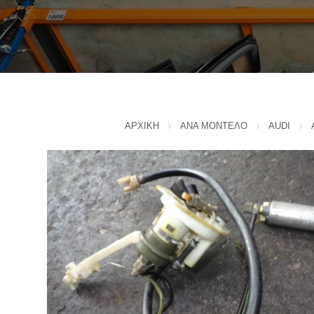
IVECO
CADILLAC
J
CHERY
CHEVROLET - DAEWOO
JAC MOTORS
CHINA MOTORS
JAGUAR
CHRYSLER
JEEP
ΑΡΧΙΚΗ
ΑΝΑ ΜΟΝΤΕΛΟ
AUDI
K
CITROEN
D
KIA
L
DACIA
DAIHATSU
LADA
DODGE
LANCIA
F
LANDROVER
FERRARI
LEXUS
FIAT