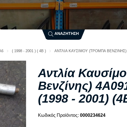
N
SUZUKI
T
NISSAN
O
TATA
ΑΝΑΖΗΤΗΣΗ
TESLA
OPEL
TOYOTA
A6
( 1998 - 2001 ) ( 4B )
ΑΝΤΛΙΑ ΚΑΥΣΙΜΟΥ (ΤΡΟΜΠΑ ΒΕΝΖΙΝΗΣ) 4A0
P
V
PEUGEOT
Αντλία Καυσίμ
VOLVO
PIAGGIO
VW
Βενζίνης) 4A09
PONTIAC
X
PORSCHE
(1998 - 2001) (4
R
XEV
Δ
Κωδικός Προϊόντος:
0000234624
RENAULT
ROVER
ΔΙΕΘΝΗ