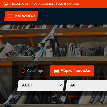
210.2315.218
210.2320.631
2310.688.868
ΚΑΤΑΛΟΓΟΣ
ΑΝΑ ΜΟΝΤΕΛΟ
A
H
ALFA ROMEO
HONDA
ASIA MOTORS
HUMMER
Αναζήτηση
Mάρκα / μοντέλο
AUDI
HYUNDAI
B
I
BMW
INFINITI
C
ISUZU