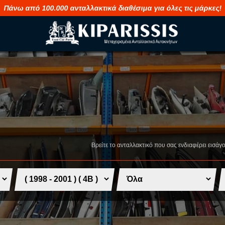
Πάνω από 100.000 ανταλλακτικά διαθέσιμα για όλες τις μάρκες!
M
S
MAHINDRA
SAAB
MASERATI
SEAT
Βρείτε το ανταλλακτικό που σας ενδιαφέρει εισάγ
MAZDA
SHUANGHUA
MERCEDES
SKODA
MG
SMART
MINI
SSANGYONG
MITSUBISHI
SUBARU