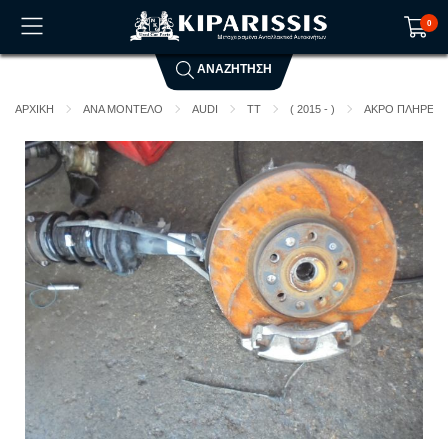
0
ΑΝΑΖΗΤΗΣΗ
Το καλάθι αγορών είναι άδειο!
ΑΡΧΙΚΗ
ΑΝΑ ΜΟΝΤΕΛΟ
AUDI
TT
( 2015 - )
ΑΚΡΟ ΠΛΗΡΕΣ ΕΜ