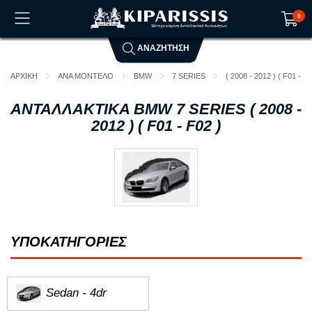
0
ΑΝΑΖΗΤΗΣΗ
Το καλάθι αγορών είναι άδειο!
ΑΡΧΙΚΗ
ΑΝΑ ΜΟΝΤΕΛΟ
BMW
7 SERIES
( 2008 - 2012 ) ( F01 - F0
ΑΝΤΑΛΛΑΚΤΙΚΑ BMW 7 SERIES ( 2008 -
2012 ) ( F01 - F02 )
ΥΠΟΚΑΤΗΓΟΡΙΕΣ
Sedan - 4dr