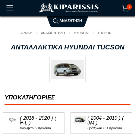
0
ΑΝΑΖΗΤΗΣΗ
Το καλάθι αγορών είναι άδειο!
ΑΡΧΙΚΗ
ΑΝΑ ΜΟΝΤΕΛΟ
HYUNDAI
TUCSON
ΑΝΤΑΛΛΑΚΤΙΚΑ HYUNDAI TUCSON
ΥΠΟΚΑΤΗΓΟΡΙΕΣ
( 2018 - 2020 ) (
( 2004 - 2010 ) (
F-L )
JM )
Βρέθηκαν 5 προϊόντα
Βρέθηκαν 151 προϊόντα