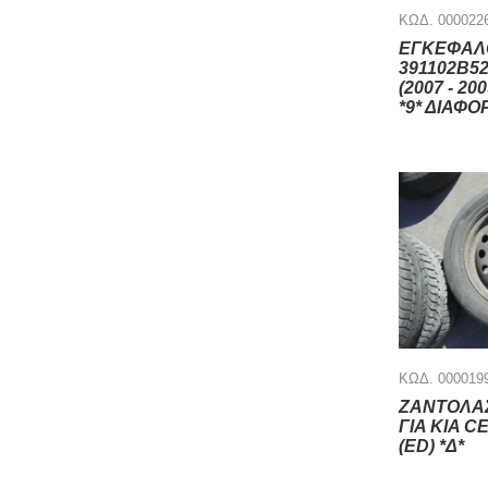
ΚΩΔ. 000022
ΕΓΚΕΦΑΛ
391102B52
(2007 - 20
*9* ΔΙΑΦΟ
ΚΩΔ. 000019
ΖΑΝΤΟΛΑΣ
ΓΙΑ KIA CE
(ED) *Δ*