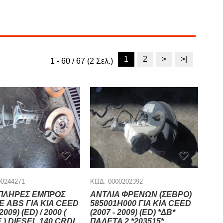
1
2
>
>|
1 - 60 / 67 (2 Σελ.)
00244271
ΚΩΔ. 0000202392
ΠΛΗΡΕΣ ΕΜΠΡΟΣ
ΑΝΤΛΙΑ ΦΡΕΝΩΝ (ΣΕΒΡΟ)
Ε ABS ΓΙΑ KIA CEED
585001H000 ΓΙΑ KIA CEED
2009) (ED) / 2000 (
(2007 - 2009) (ED) *ΔΒ*
 ) DIESEL 140 CRDI
ΠΑΛΕΤΑ 2 *203515*