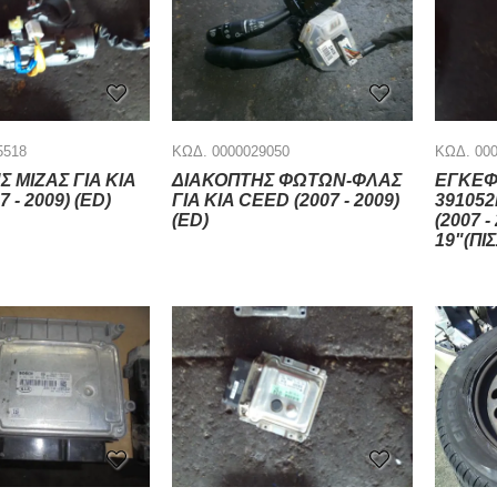
5518
ΚΩΔ. 0000029050
ΚΩΔ. 00
 ΜΙΖΑΣ ΓΙΑ KIA
ΔΙΑΚΟΠΤΗΣ ΦΩΤΩΝ-ΦΛΑΣ
ΕΓΚΕΦ
 - 2009) (ED)
ΓΙΑ KIA CEED (2007 - 2009)
391052
(ED)
(2007 
19"(ΠΙ