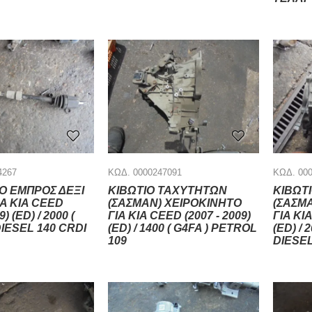
4267
ΚΩΔ. 0000247091
ΚΩΔ. 00
Ο ΕΜΠΡΟΣ ΔΕΞΙ
ΚΙΒΩΤΙΟ ΤΑΧΥΤΗΤΩΝ
ΚΙΒΩΤ
Α KIA CEED
(ΣΑΣΜΑΝ) ΧΕΙΡΟΚΙΝΗΤΟ
(ΣΑΣΜ
9) (ED) / 2000 (
ΓΙΑ KIA CEED (2007 - 2009)
ΓΙΑ KIA
DIESEL 140 CRDI
(ED) / 1400 ( G4FA ) PETROL
(ED) / 
109
DIESEL