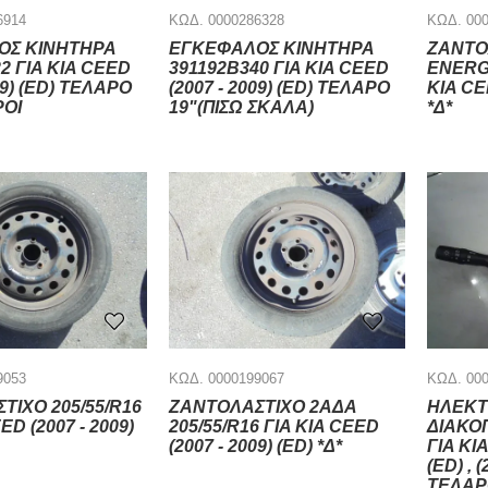
6914
ΚΩΔ. 0000286328
ΚΩΔ. 00
ΟΣ ΚΙΝΗΤΗΡΑ
ΕΓΚΕΦΑΛΟΣ ΚΙΝΗΤΗΡΑ
ΖΑΝΤΟ
2 ΓΙΑ KIA CEED
391192B340 ΓΙΑ KIA CEED
ENERGY
09) (ED) ΤΕΛΑΡΟ
(2007 - 2009) (ED) ΤΕΛΑΡΟ
KIA CEE
ΡΟΙ
19"(ΠΙΣΩ ΣΚΑΛΑ)
*Δ*
9053
ΚΩΔ. 0000199067
ΚΩΔ. 00
ΤΙΧΟ 205/55/R16
ΖΑΝΤΟΛΑΣΤΙΧΟ 2ΑΔΑ
ΗΛΕΚΤ
ED (2007 - 2009)
205/55/R16 ΓΙΑ KIA CEED
ΔΙΑΚΟ
(2007 - 2009) (ED) *Δ*
ΓΙΑ KIA
(ED) , 
ΤΕΛΑΡ