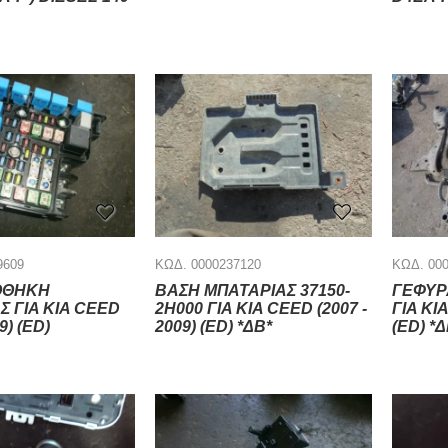
9609
ΚΩΔ. 0000237120
ΚΩΔ. 00
ΟΘΗΚΗ
ΒΑΣΗ ΜΠΑΤΑΡΙΑΣ 37150-
ΓΕΦΥΡ
Σ ΓΙΑ KIA CEED
2H000 ΓΙΑ KIA CEED (2007 -
ΓΙΑ KIA
9) (ED)
2009) (ED) *ΔΒ*
(ED) *