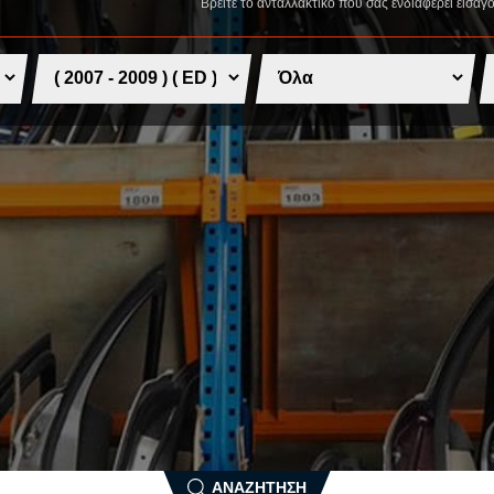
Βρείτε το ανταλλακτικό που σας ενδιαφέρει εισάγ
N
SUZUKI
T
NISSAN
O
TATA
TESLA
OPEL
TOYOTA
P
V
PEUGEOT
VOLVO
PIAGGIO
VW
PONTIAC
X
PORSCHE
R
XEV
Δ
RENAULT
ROVER
ΔΙΕΘΝΗ
ΑΝΑΖΗΤΗΣΗ