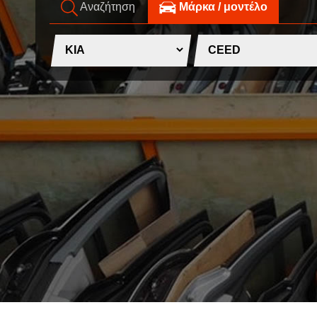
Αναζήτηση
Mάρκα / μοντέλο
IVECO
CADILLAC
J
CHERY
CHEVROLET - DAEWOO
JAC MOTORS
CHINA MOTORS
JAGUAR
CHRYSLER
JEEP
K
CITROEN
D
KIA
L
DACIA
DAIHATSU
LADA
DODGE
LANCIA
F
LANDROVER
FERRARI
LEXUS
FIAT