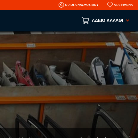
Ο ΛΟΓΑΡΙΑΣΜΟΣ ΜΟΥ
ΑΓΑΠΗΜΕΝΑ
ΑΔΕΙΟ ΚΑΛΑΘΙ
Το καλάθι αγορών είναι άδειο!
ΑΝΑ ΕΙΔΟΣ
ΑΞΕΣΟΥΑΡ
ΜΗΧΑΝΙΚΑ
ΦΑΝΟΠΟΙΕΙΑ
AFTERMARKET ΑΝΤΑΛΛΑΚΤΙΚΑ
N
ΤΡΑΚΑΡΙΣΜΕΝΑ ΑΥΤΟΚΙΝΗΤΑ
ΜΕΤΑΧΕΙΡΙΣΜΕΝΑ ΑΥΤΟΚΙΝΗΤΑ
ΠΛΗΡΟΦΟΡΙΕΣ