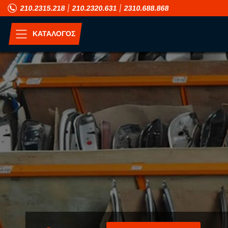
210.2315.218
210.2320.631
2310.688.868
ΚΑΤΑΛΟΓΟΣ
ΑΝΑ ΜΟΝΤΕΛΟ
A
H
ALFA ROMEO
HONDA
ASIA MOTORS
HUMMER
AUDI
HYUNDAI
B
I
BMW
INFINITI
C
ISUZU