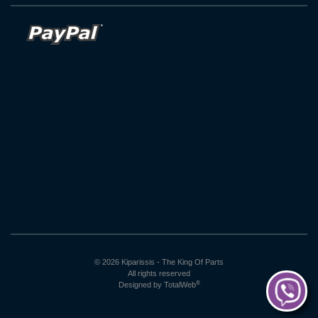
© 2026 Kiparissis - The King Of Parts
All rights reserved
®
Designed by
TotalWeb