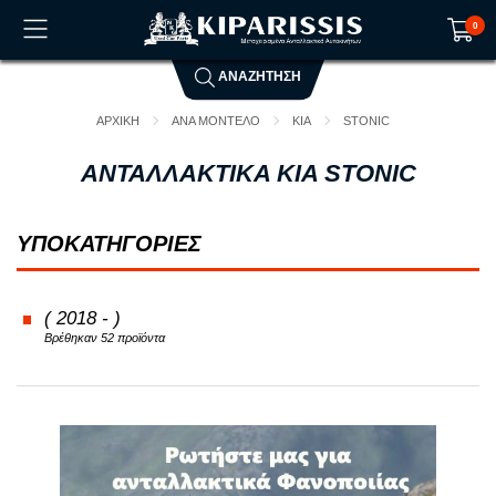
0
ΑΝΑΖΗΤΗΣΗ
Το καλάθι αγορών είναι άδειο!
ΑΡΧΙΚΗ
ΑΝΑ ΜΟΝΤΕΛΟ
KIA
STONIC
ΑΝΤΑΛΛΑΚΤΙΚΑ KIA STONIC
ΥΠΟΚΑΤΗΓΟΡΙΕΣ
( 2018 - )
Βρέθηκαν 52 προϊόντα