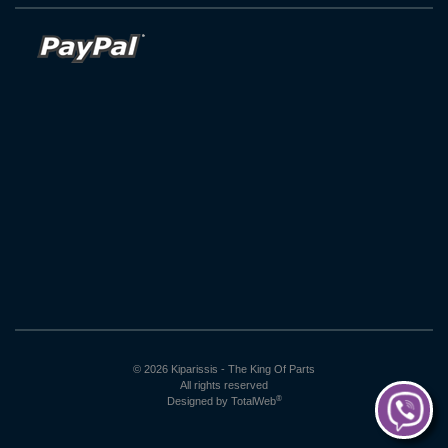
© 2026 Kiparissis - The King Of Parts
All rights reserved
®
Designed by
TotalWeb