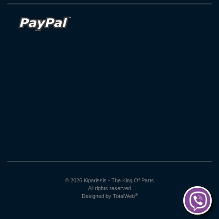
© 2026 Kiparissis - The King Of Parts
All rights reserved
®
Designed by
TotalWeb