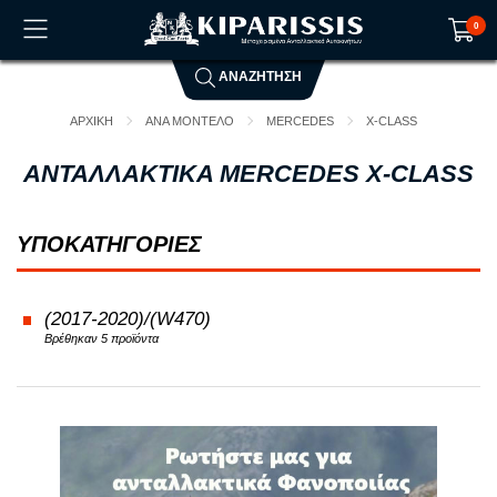
0
ΑΝΑΖΗΤΗΣΗ
Το καλάθι αγορών είναι άδειο!
ΑΡΧΙΚΗ
ΑΝΑ ΜΟΝΤΕΛΟ
MERCEDES
X-CLASS
ΑΝΤΑΛΛΑΚΤΙΚΑ MERCEDES X-CLASS
ΥΠΟΚΑΤΗΓΟΡΙΕΣ
(2017-2020)/(W470)
Βρέθηκαν 5 προϊόντα