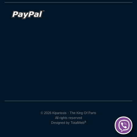
© 2026 Kiparissis - The King Of Parts
All rights reserved
®
Designed by
TotalWeb