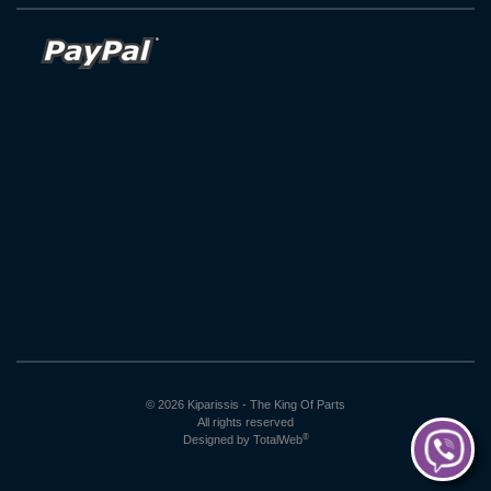
© 2026 Kiparissis - The King Of Parts
All rights reserved
®
Designed by
TotalWeb