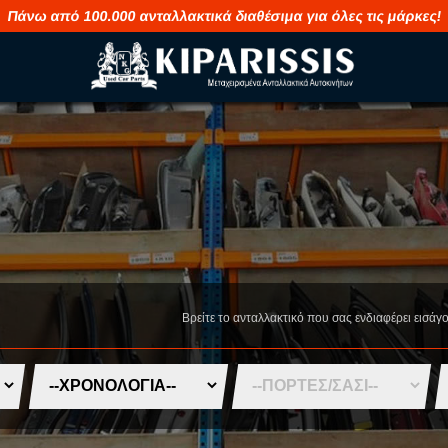
Πάνω από 100.000 ανταλλακτικά διαθέσιμα για όλες τις μάρκες!
M
S
MAHINDRA
SAAB
MASERATI
SEAT
MAZDA
SHUANGHUA
Βρείτε το ανταλλακτικό που σας ενδιαφέρει εισάγ
MERCEDES
SKODA
MG
SMART
MINI
SSANGYONG
MITSUBISHI
SUBARU