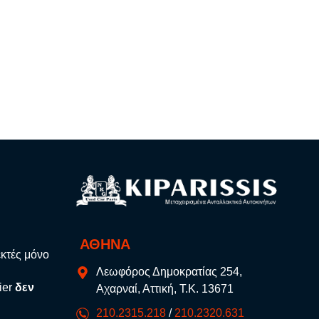
ΑΘΗΝΑ
εκτές μόνο
Λεωφόρος Δημοκρατίας 254,
ier
δεν
Αχαρναί, Αττική, Τ.Κ. 13671
210.2315.218
/
210.2320.631