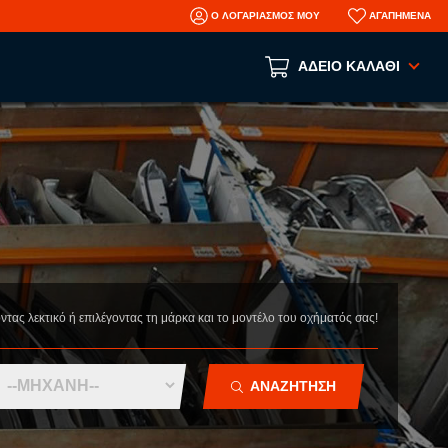
Ο ΛΟΓΑΡΙΑΣΜΟΣ ΜΟΥ
ΑΓΑΠΗΜΕΝΑ
ΑΔΕΙΟ ΚΑΛΑΘΙ
Το καλάθι αγορών είναι άδειο!
ΑΝΑ ΕΙΔΟΣ
ΑΞΕΣΟΥΑΡ
ΜΗΧΑΝΙΚΑ
ΦΑΝΟΠΟΙΕΙΑ
AFTERMARKET ΑΝΤΑΛΛΑΚΤΙΚΑ
N
οντας λεκτικό ή επιλέγοντας τη μάρκα και το μοντέλο του οχήματός σας!
ΤΡΑΚΑΡΙΣΜΕΝΑ ΑΥΤΟΚΙΝΗΤΑ
ΜΕΤΑΧΕΙΡΙΣΜΕΝΑ ΑΥΤΟΚΙΝΗΤΑ
ΑΝΑΖΗΤΗΣΗ
ΠΛΗΡΟΦΟΡΙΕΣ