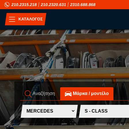
210.2315.218
210.2320.631
2310.688.868
ΚΑΤΑΛΟΓΟΣ
ΑΝΑ ΜΟΝΤΕΛΟ
A
H
ALFA ROMEO
HONDA
ASIA MOTORS
HUMMER
AUDI
HYUNDAI
Αναζήτηση
Mάρκα / μοντέλο
B
I
BMW
INFINITI
C
ISUZU