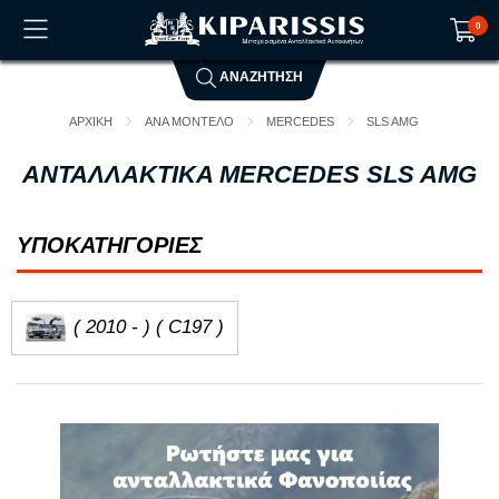
0
ΑΝΑΖΗΤΗΣΗ
Το καλάθι αγορών είναι άδειο!
ΑΡΧΙΚΗ
ΑΝΑ ΜΟΝΤΕΛΟ
MERCEDES
SLS AMG
ΑΝΤΑΛΛΑΚΤΙΚΑ MERCEDES SLS AMG
ΥΠΟΚΑΤΗΓΟΡΙΕΣ
( 2010 - ) ( C197 )