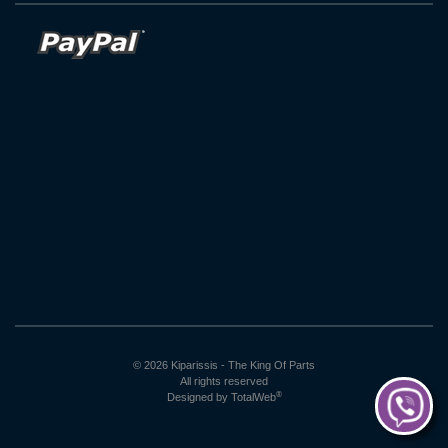
© 2026 Kiparissis - The King Of Parts
All rights reserved
®
Designed by
TotalWeb