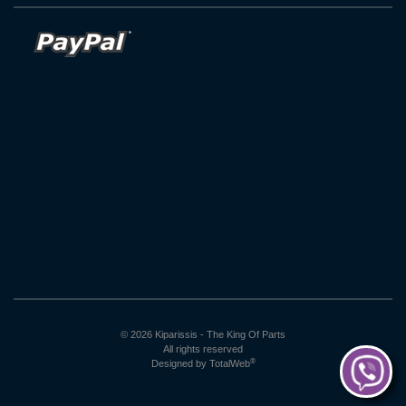
© 2026 Kiparissis - The King Of Parts
All rights reserved
®
Designed by
TotalWeb