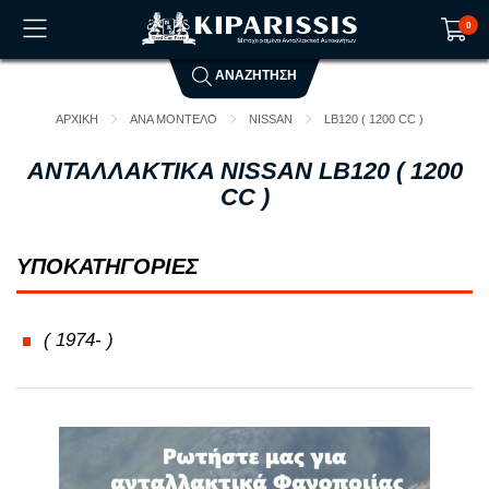
0
ΑΝΑΖΗΤΗΣΗ
Το καλάθι αγορών είναι άδειο!
ΑΡΧΙΚΗ
ΑΝΑ ΜΟΝΤΕΛΟ
NISSAN
LB120 ( 1200 CC )
ΑΝΤΑΛΛΑΚΤΙΚΑ NISSAN LB120 ( 1200
CC )
ΥΠΟΚΑΤΗΓΟΡΙΕΣ
( 1974- )