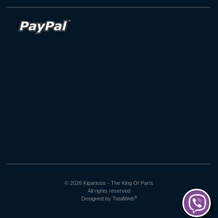
© 2026 Kiparissis - The King Of Parts
All rights reserved
®
Designed by
TotalWeb