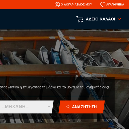
Ο ΛΟΓΑΡΙΑΣΜΟΣ ΜΟΥ
ΑΓΑΠΗΜΕΝΑ
ΑΔΕΙΟ ΚΑΛΑΘΙ
Το καλάθι αγορών είναι άδειο!
ΑΝΑ ΕΙΔΟΣ
ΑΞΕΣΟΥΑΡ
ΜΗΧΑΝΙΚΑ
ΦΑΝΟΠΟΙΕΙΑ
οντας λεκτικό ή επιλέγοντας τη μάρκα και το μοντέλο του οχήματός σας!
AFTERMARKET ΑΝΤΑΛΛΑΚΤΙΚΑ
N
ΤΡΑΚΑΡΙΣΜΕΝΑ ΑΥΤΟΚΙΝΗΤΑ
ΜΕΤΑΧΕΙΡΙΣΜΕΝΑ ΑΥΤΟΚΙΝΗΤΑ
ΑΝΑΖΗΤΗΣΗ
ΠΛΗΡΟΦΟΡΙΕΣ