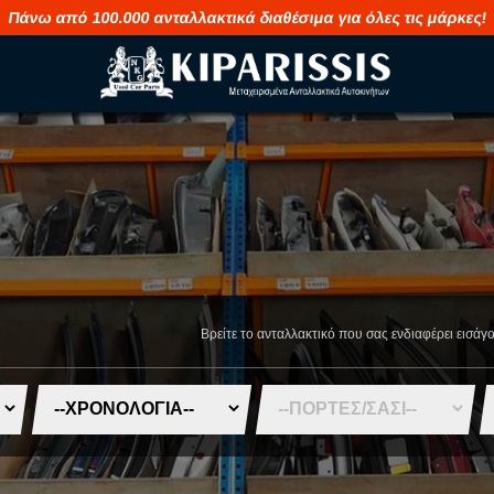
Πάνω από 100.000 ανταλλακτικά διαθέσιμα για όλες τις μάρκες!
M
S
MAHINDRA
SAAB
MASERATI
SEAT
Βρείτε το ανταλλακτικό που σας ενδιαφέρει εισάγ
MAZDA
SHUANGHUA
MERCEDES
SKODA
MG
SMART
MINI
SSANGYONG
MITSUBISHI
SUBARU