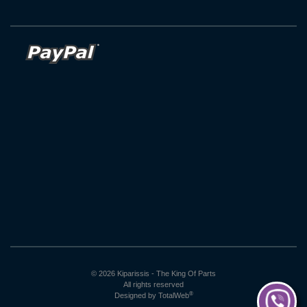
© 2026 Kiparissis - The King Of Parts
All rights reserved
®
Designed by
TotalWeb