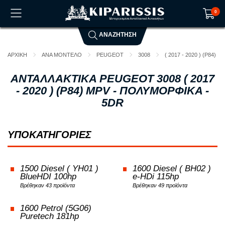
0
ΑΝΑΖΗΤΗΣΗ
Το καλάθι αγορών είναι άδειο!
ΑΡΧΙΚΗ
ΑΝΑ ΜΟΝΤΕΛΟ
PEUGEOT
3008
( 2017 - 2020 ) (P84)
ΑΝΤΑΛΛΑΚΤΙΚΑ PEUGEOT 3008 ( 2017
- 2020 ) (P84) MPV - ΠΟΛΥΜΟΡΦΙΚΑ -
5DR
ΥΠΟΚΑΤΗΓΟΡΙΕΣ
1500 Diesel ( YH01 )
1600 Diesel ( BH02 )
BlueHDI 100hp
e-HDi 115hp
Βρέθηκαν 43 προϊόντα
Βρέθηκαν 49 προϊόντα
1600 Petrol (5G06)
Puretech 181hp