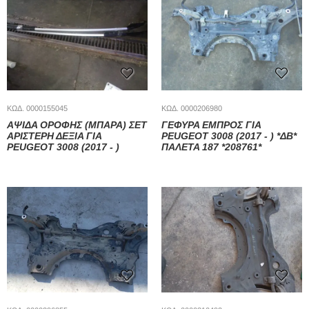
ΚΩΔ. 0000155045
ΚΩΔ. 0000206980
ΑΨΙΔΑ ΟΡΟΦΗΣ (ΜΠΑΡΑ) ΣΕΤ
ΓΕΦΥΡΑ ΕΜΠΡΟΣ ΓΙΑ
ΑΡΙΣΤΕΡΗ ΔΕΞΙΑ ΓΙΑ
PEUGEOT 3008 (2017 - ) *ΔΒ*
PEUGEOT 3008 (2017 - )
ΠΑΛΕΤΑ 187 *208761*