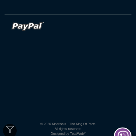
© 2026 Kiparissis - The King Of Parts
All rights reserved
®
Designed by
TotalWeb