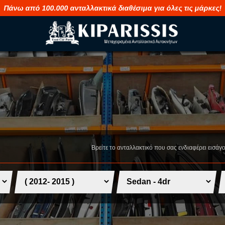
Πάνω από 100.000 ανταλλακτικά διαθέσιμα για όλες τις μάρκες!
M
S
MAHINDRA
SAAB
MASERATI
SEAT
Βρείτε το ανταλλακτικό που σας ενδιαφέρει εισάγ
MAZDA
SHUANGHUA
MERCEDES
SKODA
MG
SMART
MINI
SSANGYONG
MITSUBISHI
SUBARU