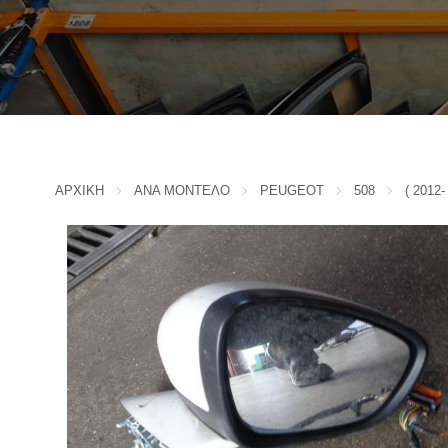
IVECO
CADILLAC
J
CHERY
CHEVROLET - DAEWOO
JAC MOTORS
CHINA MOTORS
JAGUAR
CHRYSLER
JEEP
K
CITROEN
ΑΡΧΙΚΗ
ΑΝΑ ΜΟΝΤΕΛΟ
PEUGEOT
508
( 2012-
D
KIA
L
DACIA
DAIHATSU
LADA
DODGE
LANCIA
F
LANDROVER
FERRARI
LEXUS
FIAT