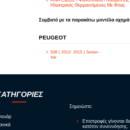
Ηλεκτρικός Θερμαινόμενος Με Φλας
Συμβατό με τα παρακάτω μοντέλα οχημά
PEUGEOT
508 ( 2012- 2015 ) Sedan -
4dr
ΚΑΤΗΓΟΡΙΕΣ
Σημειώστε:
σουάρ
Επιστροφές γίνονται δ
ανικά
κατόπιν συνεννόησης.