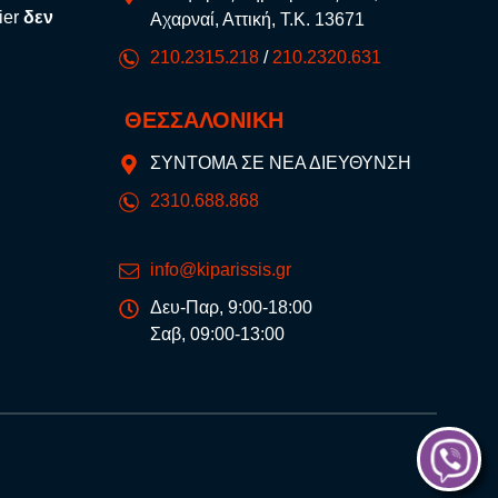
ier
δεν
Αχαρναί, Αττική, Τ.Κ. 13671
210.2315.218
/
210.2320.631
ΘΕΣΣΑΛΟΝΙΚΗ
ΣΥΝΤΟΜΑ ΣΕ ΝΕΑ ΔΙΕΥΘΥΝΣΗ
2310.688.868
info@kiparissis.gr
Δευ-Παρ, 9:00-18:00
Σαβ, 09:00-13:00