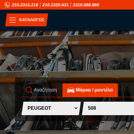
210.2315.218
210.2320.631
2310.688.868
ΚΑΤΑΛΟΓΟΣ
ΑΝΑ ΜΟΝΤΕΛΟ
A
H
ALFA ROMEO
HONDA
ASIA MOTORS
HUMMER
Αναζήτηση
Mάρκα / μοντέλο
AUDI
HYUNDAI
B
I
BMW
INFINITI
C
ISUZU