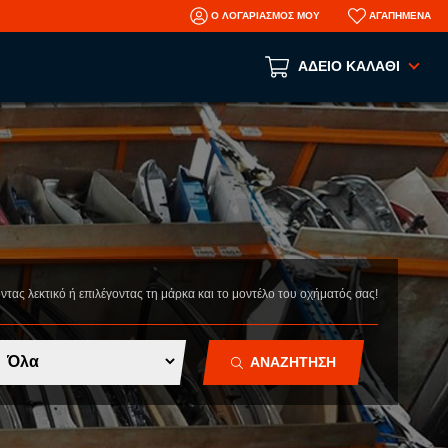
Ο ΛΟΓΑΡΙΑΣΜΟΣ ΜΟΥ
ΑΓΑΠΗΜΕΝΑ
ΑΔΕΙΟ ΚΑΛΑΘΙ
Το καλάθι αγορών είναι άδειο!
ΑΝΑ ΕΙΔΟΣ
ΑΞΕΣΟΥΑΡ
ΜΗΧΑΝΙΚΑ
ΦΑΝΟΠΟΙΕΙΑ
οντας λεκτικό ή επιλέγοντας τη μάρκα και το μοντέλο του οχήματός σας!
AFTERMARKET ΑΝΤΑΛΛΑΚΤΙΚΑ
N
ΤΡΑΚΑΡΙΣΜΕΝΑ ΑΥΤΟΚΙΝΗΤΑ
ΑΝΑΖΗΤΗΣΗ
ΜΕΤΑΧΕΙΡΙΣΜΕΝΑ ΑΥΤΟΚΙΝΗΤΑ
ΠΛΗΡΟΦΟΡΙΕΣ