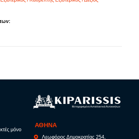
των:
ΑΘΗΝΑ
εκτές μόνο
Λεωφόρος Δημοκρατίας 254,