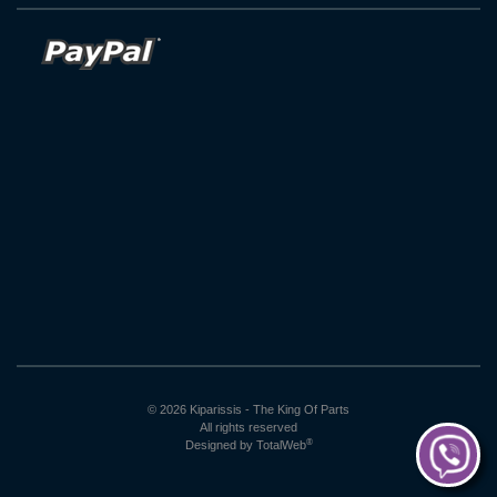
© 2026 Kiparissis - The King Of Parts
All rights reserved
®
Designed by
TotalWeb