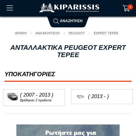
0
ΑΝΑΖΗΤΗΣΗ
Το καλάθι αγορών είναι άδειο!
ΑΡΧΙΚΗ
ΑΝΑ ΜΟΝΤΕΛΟ
PEUGEOT
EXPERT TEPEE
ΑΝΤΑΛΛΑΚΤΙΚΑ PEUGEOT EXPERT
TEPEE
ΥΠΟΚΑΤΗΓΟΡΙΕΣ
( 2007 - 2013 )
( 2013 - )
Βρέθηκαν 2 προϊόντα