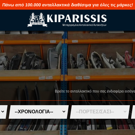
Πάνω από 100.000 ανταλλακτικά διαθέσιμα για όλες τις μάρκες!
M
S
MAHINDRA
SAAB
MASERATI
SEAT
Βρείτε το ανταλλακτικό που σας ενδιαφέρει εισάγ
MAZDA
SHUANGHUA
MERCEDES
SKODA
MG
SMART
MINI
SSANGYONG
MITSUBISHI
SUBARU