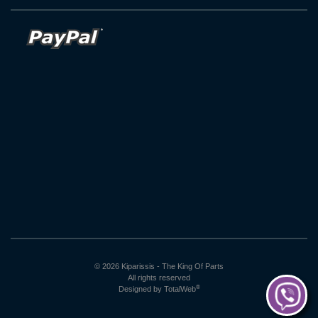
© 2026 Kiparissis - The King Of Parts
All rights reserved
®
Designed by
TotalWeb