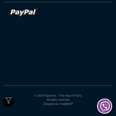
© 2026 Kiparissis - The King Of Parts
All rights reserved
®
Designed by
TotalWeb