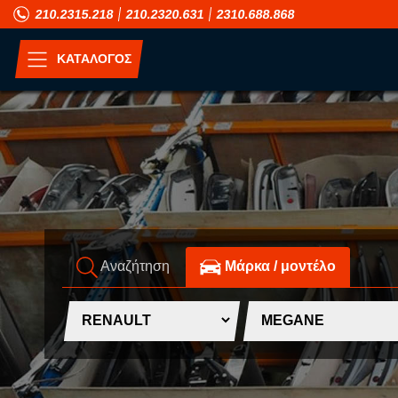
210.2315.218
210.2320.631
2310.688.868
ΚΑΤΑΛΟΓΟΣ
ΑΝΑ ΜΟΝΤΕΛΟ
A
H
ALFA ROMEO
HONDA
ASIA MOTORS
HUMMER
Αναζήτηση
Mάρκα / μοντέλο
AUDI
HYUNDAI
B
I
BMW
INFINITI
C
ISUZU