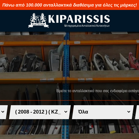
Πάνω από 100.000 ανταλλακτικά διαθέσιμα για όλες τις μάρκες!
M
S
MAHINDRA
SAAB
MASERATI
SEAT
Βρείτε το ανταλλακτικό που σας ενδιαφέρει εισάγ
MAZDA
SHUANGHUA
MERCEDES
SKODA
MG
SMART
MINI
SSANGYONG
MITSUBISHI
SUBARU