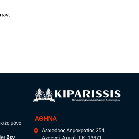
των:
ΑΘΗΝΑ
εκτές μόνο
Λεωφόρος Δημοκρατίας 254,
ier
δεν
Αχαρναί, Αττική, Τ.Κ. 13671