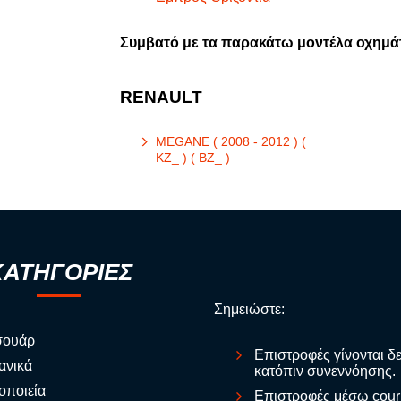
Συμβατό με τα παρακάτω μοντέλα οχημά
RENAULT
MEGANE ( 2008 - 2012 ) (
KZ_ ) ( BZ_ )
ΚΑΤΗΓΟΡΙΕΣ
Σημειώστε:
σουάρ
Επιστροφές γίνονται δ
ανικά
κατόπιν συνεννόησης.
οποιεία
Επιστροφές μέσω cour