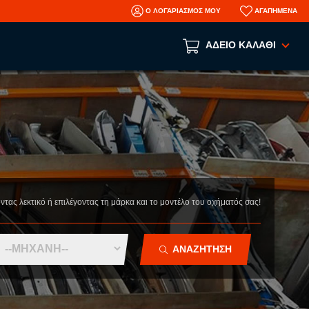
Ο ΛΟΓΑΡΙΑΣΜΟΣ ΜΟΥ
ΑΓΑΠΗΜΕΝΑ
ΑΔΕΙΟ ΚΑΛΑΘΙ
Το καλάθι αγορών είναι άδειο!
ΑΝΑ ΕΙΔΟΣ
ΑΞΕΣΟΥΑΡ
ΜΗΧΑΝΙΚΑ
ΦΑΝΟΠΟΙΕΙΑ
οντας λεκτικό ή επιλέγοντας τη μάρκα και το μοντέλο του οχήματός σας!
AFTERMARKET ΑΝΤΑΛΛΑΚΤΙΚΑ
N
ΤΡΑΚΑΡΙΣΜΕΝΑ ΑΥΤΟΚΙΝΗΤΑ
ΑΝΑΖΗΤΗΣΗ
ΜΕΤΑΧΕΙΡΙΣΜΕΝΑ ΑΥΤΟΚΙΝΗΤΑ
ΠΛΗΡΟΦΟΡΙΕΣ