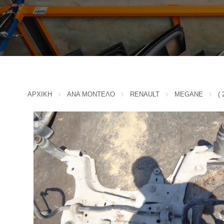
IVECO
CADILLAC
J
CHERY
CHEVROLET - DAEWOO
JAC MOTORS
CHINA MOTORS
JAGUAR
CHRYSLER
JEEP
K
CITROEN
ΑΡΧΙΚΗ
ΑΝΑ ΜΟΝΤΕΛΟ
RENAULT
MEGANE
( 
D
KIA
L
DACIA
DAIHATSU
LADA
DODGE
LANCIA
F
LANDROVER
FERRARI
LEXUS
FIAT