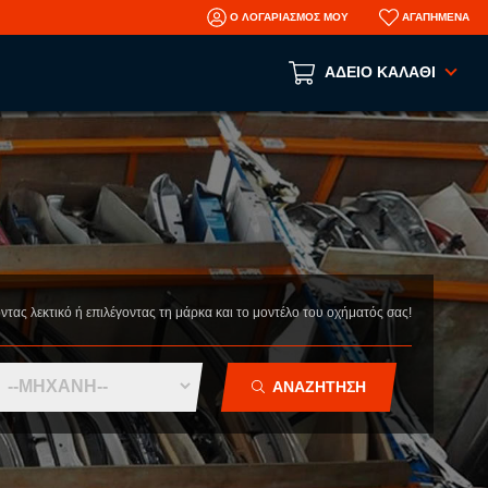
Ο ΛΟΓΑΡΙΑΣΜΟΣ ΜΟΥ
ΑΓΑΠΗΜΕΝΑ
ΑΔΕΙΟ ΚΑΛΑΘΙ
Το καλάθι αγορών είναι άδειο!
ΑΝΑ ΕΙΔΟΣ
ΑΞΕΣΟΥΑΡ
ΜΗΧΑΝΙΚΑ
ΦΑΝΟΠΟΙΕΙΑ
οντας λεκτικό ή επιλέγοντας τη μάρκα και το μοντέλο του οχήματός σας!
AFTERMARKET ΑΝΤΑΛΛΑΚΤΙΚΑ
N
ΤΡΑΚΑΡΙΣΜΕΝΑ ΑΥΤΟΚΙΝΗΤΑ
ΑΝΑΖΗΤΗΣΗ
ΜΕΤΑΧΕΙΡΙΣΜΕΝΑ ΑΥΤΟΚΙΝΗΤΑ
ΠΛΗΡΟΦΟΡΙΕΣ