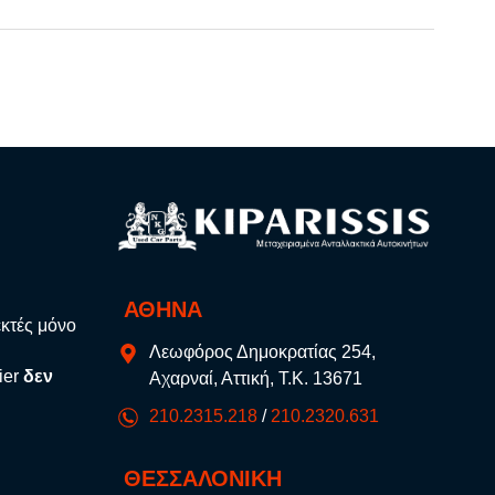
ΑΘΗΝΑ
εκτές μόνο
Λεωφόρος Δημοκρατίας 254,
ier
δεν
Αχαρναί, Αττική, Τ.Κ. 13671
210.2315.218
/
210.2320.631
ΘΕΣΣΑΛΟΝΙΚΗ