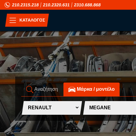
210.2315.218
210.2320.631
2310.688.868
ΚΑΤΑΛΟΓΟΣ
ΑΝΑ ΜΟΝΤΕΛΟ
A
H
ALFA ROMEO
HONDA
ASIA MOTORS
HUMMER
Αναζήτηση
Mάρκα / μοντέλο
AUDI
HYUNDAI
B
I
BMW
INFINITI
C
ISUZU