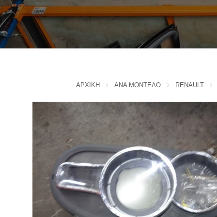
IVECO
CADILLAC
J
CHERY
CHEVROLET - DAEWOO
JAC MOTORS
CHINA MOTORS
JAGUAR
CHRYSLER
JEEP
ΑΡΧΙΚΗ
ΑΝΑ ΜΟΝΤΕΛΟ
RENAULT
K
CITROEN
D
KIA
L
DACIA
DAIHATSU
LADA
DODGE
LANCIA
F
LANDROVER
FERRARI
LEXUS
FIAT