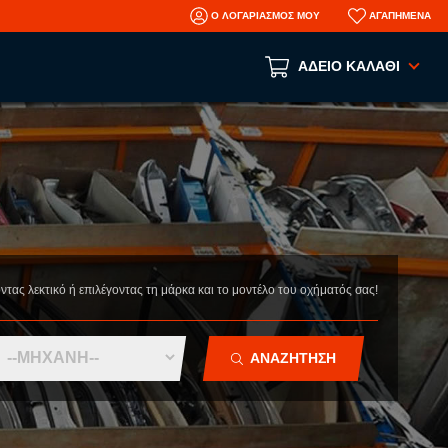
Ο ΛΟΓΑΡΙΑΣΜΟΣ ΜΟΥ
ΑΓΑΠΗΜΕΝΑ
ΑΔΕΙΟ ΚΑΛΑΘΙ
Το καλάθι αγορών είναι άδειο!
ΑΝΑ ΕΙΔΟΣ
ΑΞΕΣΟΥΑΡ
ΜΗΧΑΝΙΚΑ
ΦΑΝΟΠΟΙΕΙΑ
οντας λεκτικό ή επιλέγοντας τη μάρκα και το μοντέλο του οχήματός σας!
AFTERMARKET ΑΝΤΑΛΛΑΚΤΙΚΑ
N
ΤΡΑΚΑΡΙΣΜΕΝΑ ΑΥΤΟΚΙΝΗΤΑ
ΑΝΑΖΗΤΗΣΗ
ΜΕΤΑΧΕΙΡΙΣΜΕΝΑ ΑΥΤΟΚΙΝΗΤΑ
ΠΛΗΡΟΦΟΡΙΕΣ