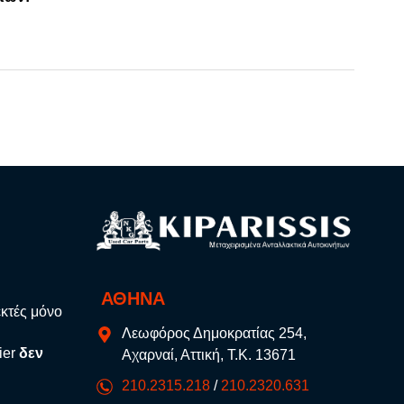
ΑΘΗΝΑ
εκτές μόνο
Λεωφόρος Δημοκρατίας 254,
ier
δεν
Αχαρναί, Αττική, Τ.Κ. 13671
210.2315.218
/
210.2320.631