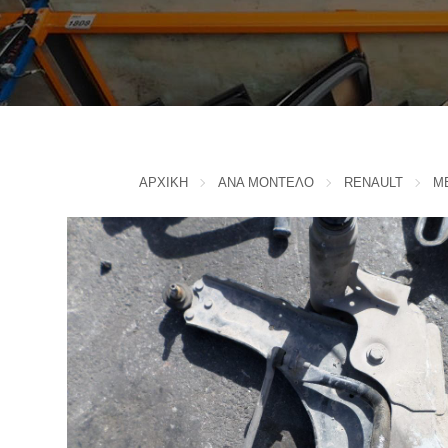
IVECO
CADILLAC
J
CHERY
CHEVROLET - DAEWOO
JAC MOTORS
CHINA MOTORS
JAGUAR
CHRYSLER
JEEP
ΑΡΧΙΚΗ
ΑΝΑ ΜΟΝΤΕΛΟ
RENAULT
M
K
CITROEN
D
KIA
L
DACIA
DAIHATSU
LADA
DODGE
LANCIA
F
LANDROVER
FERRARI
LEXUS
FIAT