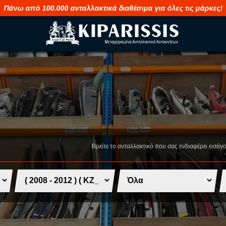
Πάνω από 100.000 ανταλλακτικά διαθέσιμα για όλες τις μάρκες!
M
S
MAHINDRA
SAAB
MASERATI
SEAT
Βρείτε το ανταλλακτικό που σας ενδιαφέρει εισάγ
MAZDA
SHUANGHUA
MERCEDES
SKODA
MG
SMART
MINI
SSANGYONG
MITSUBISHI
SUBARU