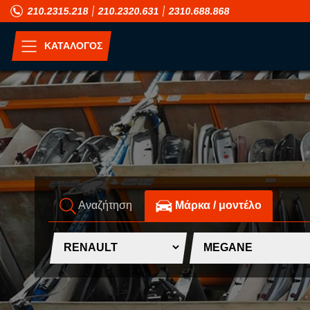
210.2315.218
210.2320.631
2310.688.868
ΚΑΤΑΛΟΓΟΣ
ΑΝΑ ΜΟΝΤΕΛΟ
A
H
ALFA ROMEO
HONDA
ASIA MOTORS
HUMMER
Αναζήτηση
Mάρκα / μοντέλο
AUDI
HYUNDAI
B
I
BMW
INFINITI
C
ISUZU