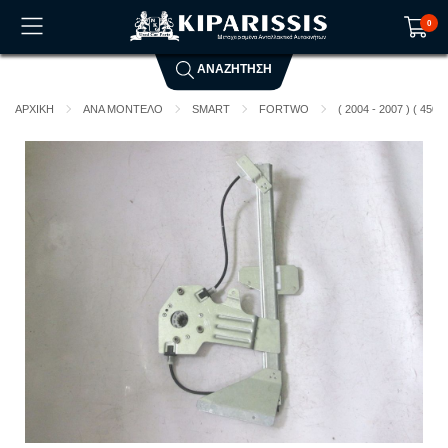
0
ΑΝΑΖΗΤΗΣΗ
Το καλάθι αγορών είναι άδειο!
ΑΡΧΙΚΗ
ΑΝΑ ΜΟΝΤΕΛΟ
SMART
FORTWO
( 2004 - 2007 ) ( 450 )