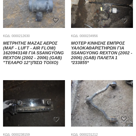
ΚΩΔ. 0000212630
ΚΩΔ. 0000234956
ΜΕΤΡΗΤΗΣ ΜΑΖΑΣ ΑΕΡΟΣ
ΜΟΤΕΡ ΚΙΝΗΣΗΣ ΕΜΠΡΟΣ
(MAF - LUFT - AIR FLOW)
ΥΑΛΟΚΑΘΑΡΙΣΤΗΡΩΝ ΓΙΑ
1620943148 ΓΙΑ SSANGYONG
SSANGYONG REXTON (2002 -
REXTON (2002 - 2006) (GAB)
2006) (GAB) ΠΑΛΕΤΑ 1
"ΤΕΛΑΡΟ 12"(ΠΙΣΩ ΤΟΙΧΟ)
*233855*
ΚΩΔ. 0000238159
ΚΩΔ. 0000231212