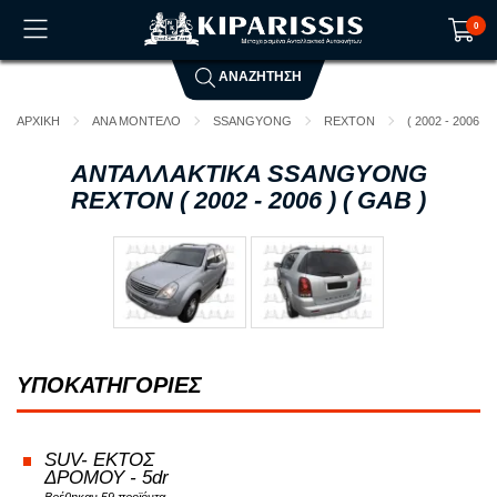
0
ΑΝΑΖΗΤΗΣΗ
Το καλάθι αγορών είναι άδειο!
ΑΡΧΙΚΗ
ΑΝΑ ΜΟΝΤΕΛΟ
SSANGYONG
REXTON
( 2002 - 2006 ) 
ΑΝΤΑΛΛΑΚΤΙΚΑ SSANGYONG
REXTON ( 2002 - 2006 ) ( GAB )
ΥΠΟΚΑΤΗΓΟΡΙΕΣ
SUV- ΕΚΤΟΣ
ΔΡΟΜΟΥ - 5dr
Βρέθηκαν 59 προϊόντα