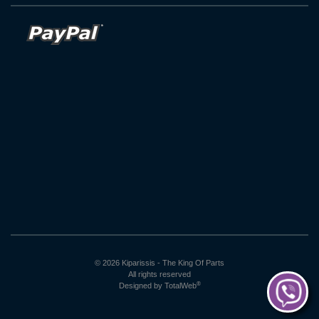
© 2026 Kiparissis - The King Of Parts
All rights reserved
®
Designed by
TotalWeb