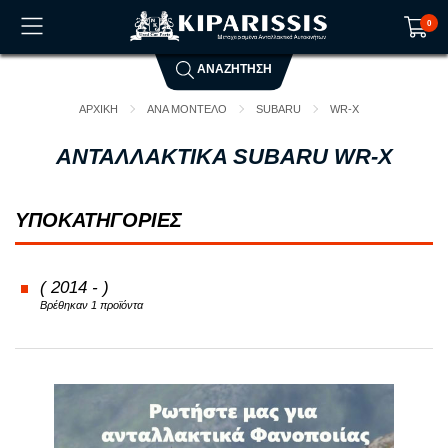
0
ΑΝΑΖΗΤΗΣΗ
Το καλάθι αγορών είναι άδειο!
ΑΡΧΙΚΗ
ΑΝΑ ΜΟΝΤΕΛΟ
SUBARU
WR-X
ΑΝΤΑΛΛΑΚΤΙΚΑ SUBARU WR-X
ΥΠΟΚΑΤΗΓΟΡΙΕΣ
( 2014 - )
Βρέθηκαν 1 προϊόντα