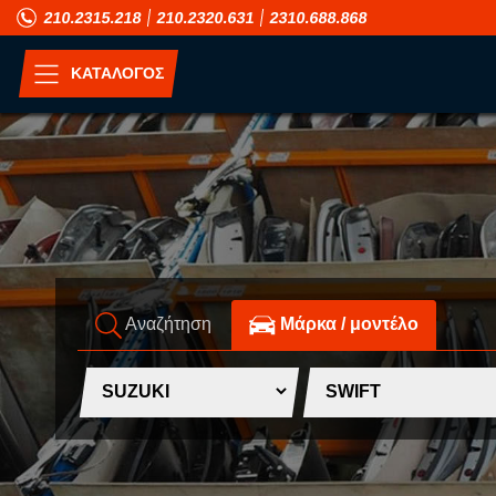
210.2315.218
210.2320.631
2310.688.868
ΚΑΤΑΛΟΓΟΣ
ΑΝΑ ΜΟΝΤΕΛΟ
A
H
ALFA ROMEO
HONDA
ASIA MOTORS
HUMMER
Αναζήτηση
Mάρκα / μοντέλο
AUDI
HYUNDAI
B
I
BMW
INFINITI
C
ISUZU