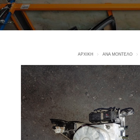
IVECO
CADILLAC
J
CHERY
CHEVROLET - DAEWOO
JAC MOTORS
CHINA MOTORS
JAGUAR
CHRYSLER
JEEP
ΑΡΧΙΚΗ
ΑΝΑ ΜΟΝΤΕΛΟ
K
CITROEN
D
KIA
L
DACIA
DAIHATSU
LADA
DODGE
LANCIA
F
LANDROVER
FERRARI
LEXUS
FIAT