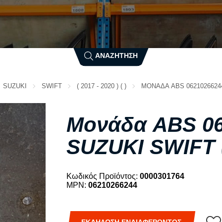
N
SUZUKI
T
NISSAN
O
TATA
ΑΝΑΖΗΤΗΣΗ
TESLA
OPEL
SUZUKI
SWIFT
( 2017 - 2020 ) ( )
ΜΟΝΑΔΑ ABS 06210266244 Γ
TOYOTA
P
V
PEUGEOT
Μονάδα ABS 06
VOLVO
PIAGGIO
SUZUKI SWIFT (2
VW
PONTIAC
X
PORSCHE
Κωδικός Προϊόντος:
0000301764
R
XEV
MPN:
06210266244
Δ
RENAULT
ROVER
ΔΙΕΘΝΗ