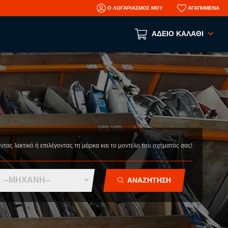
Ο ΛΟΓΑΡΙΑΣΜΟΣ ΜΟΥ
ΑΓΑΠΗΜΕΝΑ
ΑΔΕΙΟ ΚΑΛΑΘΙ
Το καλάθι αγορών είναι άδειο!
ΑΝΑ ΕΙΔΟΣ
ΑΞΕΣΟΥΑΡ
ΜΗΧΑΝΙΚΑ
ΦΑΝΟΠΟΙΕΙΑ
οντας λεκτικό ή επιλέγοντας τη μάρκα και το μοντέλο του οχήματός σας!
AFTERMARKET ΑΝΤΑΛΛΑΚΤΙΚΑ
N
ΤΡΑΚΑΡΙΣΜΕΝΑ ΑΥΤΟΚΙΝΗΤΑ
ΑΝΑΖΗΤΗΣΗ
ΜΕΤΑΧΕΙΡΙΣΜΕΝΑ ΑΥΤΟΚΙΝΗΤΑ
ΠΛΗΡΟΦΟΡΙΕΣ