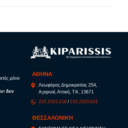
ΑΘΗΝΑ
εκτές μόνο
Λεωφόρος Δημοκρατίας 254,
ier
δεν
Αχαρναί, Αττική, Τ.Κ. 13671
210.2315.218
/
210.2320.631
ΘΕΣΣΑΛΟΝΙΚΗ