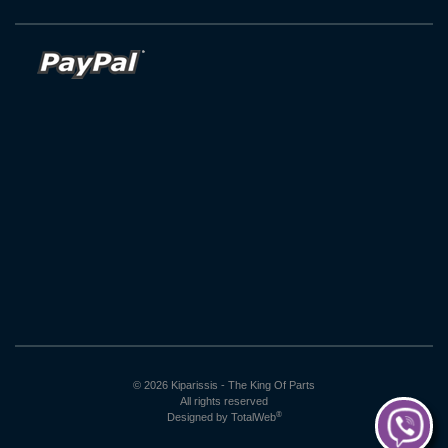
© 2026 Kiparissis - The King Of Parts
All rights reserved
®
Designed by
TotalWeb