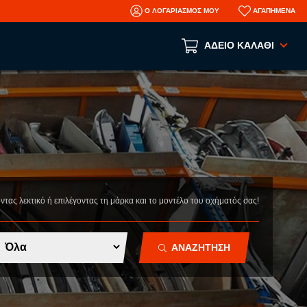
Ο ΛΟΓΑΡΙΑΣΜΟΣ ΜΟΥ
ΑΓΑΠΗΜΕΝΑ
ΑΔΕΙΟ ΚΑΛΑΘΙ
Το καλάθι αγορών είναι άδειο!
ΑΝΑ ΕΙΔΟΣ
ΑΞΕΣΟΥΑΡ
ΜΗΧΑΝΙΚΑ
ΦΑΝΟΠΟΙΕΙΑ
οντας λεκτικό ή επιλέγοντας τη μάρκα και το μοντέλο του οχήματός σας!
AFTERMARKET ΑΝΤΑΛΛΑΚΤΙΚΑ
N
ΤΡΑΚΑΡΙΣΜΕΝΑ ΑΥΤΟΚΙΝΗΤΑ
ΑΝΑΖΗΤΗΣΗ
ΜΕΤΑΧΕΙΡΙΣΜΕΝΑ ΑΥΤΟΚΙΝΗΤΑ
ΠΛΗΡΟΦΟΡΙΕΣ