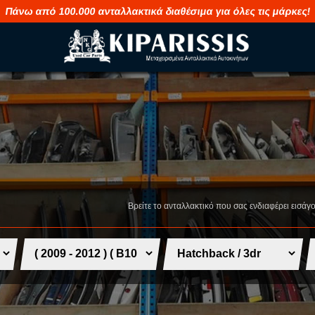
Πάνω από 100.000 ανταλλακτικά διαθέσιμα για όλες τις μάρκες!
M
S
MAHINDRA
SAAB
MASERATI
SEAT
Βρείτε το ανταλλακτικό που σας ενδιαφέρει εισάγ
MAZDA
SHUANGHUA
MERCEDES
SKODA
MG
SMART
MINI
SSANGYONG
MITSUBISHI
SUBARU