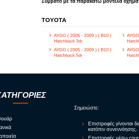
Συμβατό με τα παρακάτω μοντέλα οχημά
TOYOTA
AYGO ( 2005 - 2009 ) ( B10 )
AYGO ( 
Hatchback 3dr
Hatch
AYGO ( 2005 - 2009 ) ( B10 )
AYGO ( 
Hatchback 5dr
Hatch
ΚΑΤΗΓΟΡΙΕΣ
Σημειώστε:
σουάρ
Επιστροφές γίνονται δ
ανικά
κατόπιν συνεννόησης.
οποιεία
Επιστροφές μέσω cour