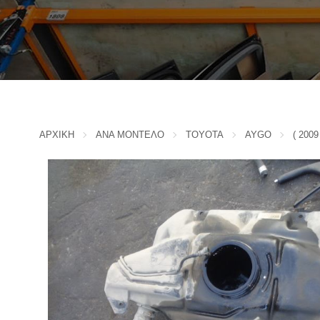
IVECO
CADILLAC
J
CHERY
CHEVROLET - DAEWOO
JAC MOTORS
CHINA MOTORS
JAGUAR
CHRYSLER
JEEP
K
CITROEN
ΑΡΧΙΚΗ
ΑΝΑ ΜΟΝΤΕΛΟ
TOYOTA
AYGO
( 2009
D
KIA
L
DACIA
DAIHATSU
LADA
DODGE
LANCIA
F
LANDROVER
FERRARI
LEXUS
FIAT