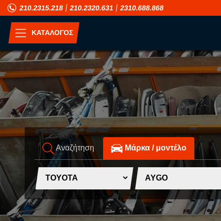
210.2315.218
210.2320.631
2310.688.868
ΚΑΤΑΛΟΓΟΣ
ΑΝΑ ΜΟΝΤΕΛΟ
A
H
ALFA ROMEO
HONDA
ASIA MOTORS
HUMMER
Αναζήτηση
Mάρκα / μοντέλο
AUDI
HYUNDAI
B
I
BMW
INFINITI
C
ISUZU