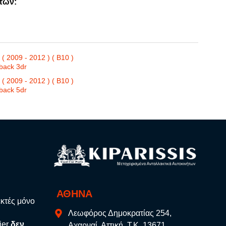
των:
2009 - 2012 ) ( B10 )
back 3dr
2009 - 2012 ) ( B10 )
back 5dr
ΑΘΗΝΑ
εκτές μόνο
Λεωφόρος Δημοκρατίας 254,
ier
δεν
Αχαρναί, Αττική, Τ.Κ. 13671