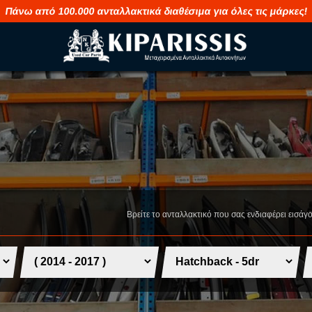
Πάνω από 100.000 ανταλλακτικά διαθέσιμα για όλες τις μάρκες!
M
S
MAHINDRA
SAAB
MASERATI
SEAT
Βρείτε το ανταλλακτικό που σας ενδιαφέρει εισάγ
MAZDA
SHUANGHUA
MERCEDES
SKODA
MG
SMART
MINI
SSANGYONG
MITSUBISHI
SUBARU