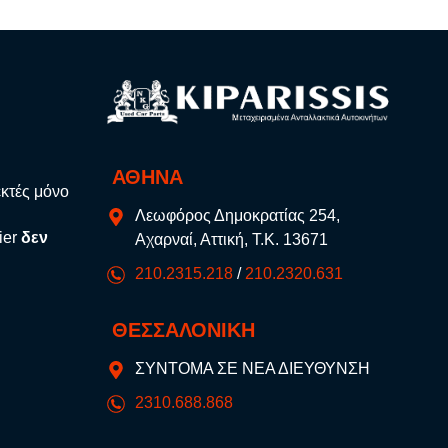
ΑΘΗΝΑ
εκτές μόνο
Λεωφόρος Δημοκρατίας 254,
ier
δεν
Αχαρναί, Αττική, Τ.Κ. 13671
210.2315.218
/
210.2320.631
ΘΕΣΣΑΛΟΝΙΚΗ
ΣΥΝΤΟΜΑ ΣΕ ΝΕΑ ΔΙΕΥΘΥΝΣΗ
2310.688.868