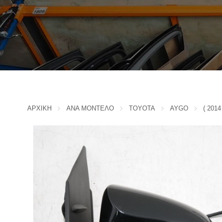
IVECO
CADILLAC
J
CHERY
CHEVROLET - DAEWOO
JAC MOTORS
CHINA MOTORS
JAGUAR
CHRYSLER
JEEP
K
CITROEN
D
ΑΡΧΙΚΗ
ΑΝΑ ΜΟΝΤΕΛΟ
TOYOTA
AYGO
( 2014
KIA
L
DACIA
DAIHATSU
LADA
DODGE
LANCIA
F
LANDROVER
FERRARI
LEXUS
FIAT