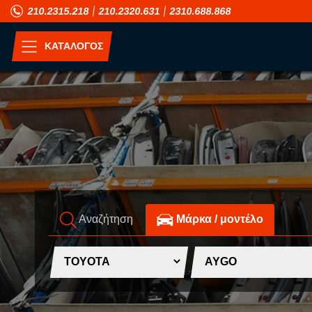
210.2315.218
210.2320.631
2310.688.868
ΚΑΤΑΛΟΓΟΣ
ΑΝΑ ΜΟΝΤΕΛΟ
A
H
ALFA ROMEO
HONDA
ASIA MOTORS
HUMMER
Αναζήτηση
Mάρκα / μοντέλο
AUDI
HYUNDAI
B
I
BMW
INFINITI
C
ISUZU