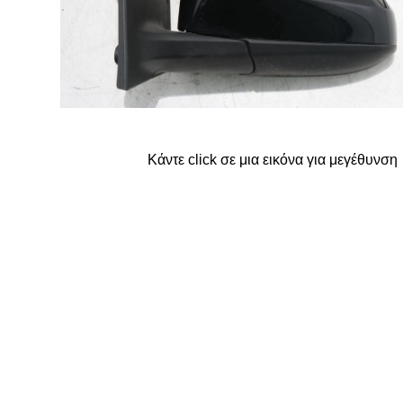
FORD
G
GREAT WALL
Κάντε click σε μια εικόνα για μεγέθυνση