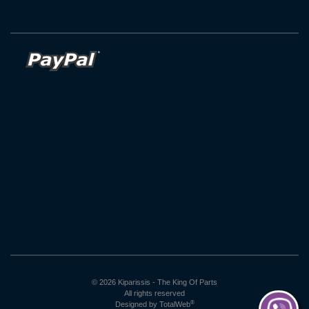
© 2026 Kiparissis - The King Of Parts
All rights reserved
®
Designed by
TotalWeb