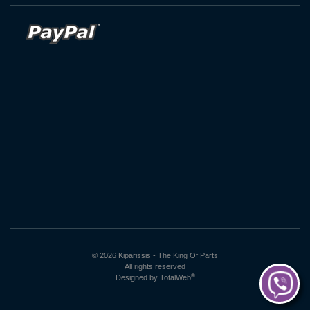
© 2026 Kiparissis - The King Of Parts
All rights reserved
®
Designed by
TotalWeb