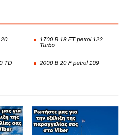
120
1700 B 18 FT petrol 122
Turbo
90 TD
2000 B 20 F petrol 109