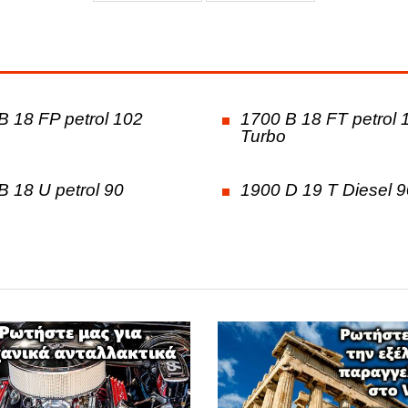
Φ
ΦΟΡΤΗΓΑ
B 18 FP petrol 102
1700 B 18 FT petrol 
Turbo
B 18 U petrol 90
1900 D 19 T Diesel 