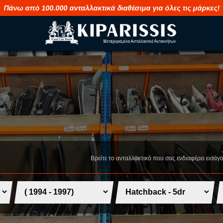
Πάνω από 100.000 ανταλλακτικά διαθέσιμα για όλες τις μάρκες!
M
S
MAHINDRA
SAAB
MASERATI
SEAT
MAZDA
SHUANGHUA
Βρείτε το ανταλλακτικό που σας ενδιαφέρει εισάγ
MERCEDES
SKODA
MG
SMART
MINI
SSANGYONG
MITSUBISHI
SUBARU