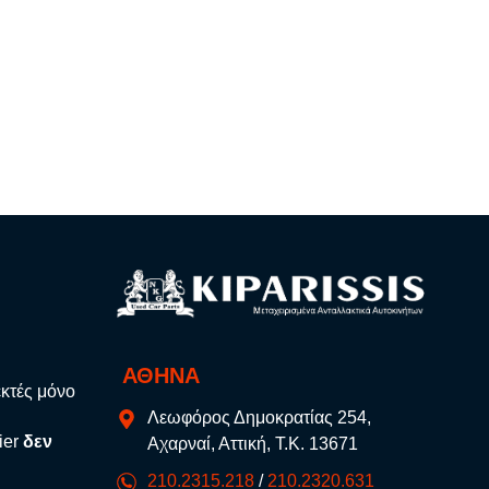
ΑΘΗΝΑ
εκτές μόνο
Λεωφόρος Δημοκρατίας 254,
ier
δεν
Αχαρναί, Αττική, Τ.Κ. 13671
210.2315.218
/
210.2320.631