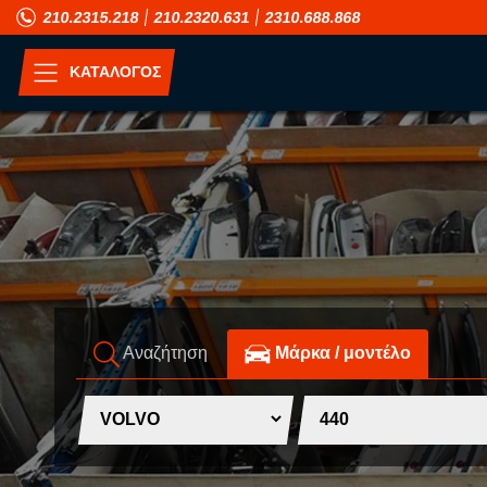
210.2315.218
210.2320.631
2310.688.868
ΚΑΤΑΛΟΓΟΣ
ΑΝΑ ΜΟΝΤΕΛΟ
A
H
ALFA ROMEO
HONDA
ASIA MOTORS
HUMMER
AUDI
HYUNDAI
Αναζήτηση
Mάρκα / μοντέλο
B
I
BMW
INFINITI
C
ISUZU