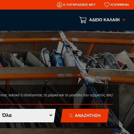
Ο ΛΟΓΑΡΙΑΣΜΟΣ ΜΟΥ
ΑΓΑΠΗΜΕΝΑ
ΑΔΕΙΟ ΚΑΛΑΘΙ
Το καλάθι αγορών είναι άδειο!
ΑΝΑ ΕΙΔΟΣ
ΑΞΕΣΟΥΑΡ
ΜΗΧΑΝΙΚΑ
ΦΑΝΟΠΟΙΕΙΑ
AFTERMARKET ΑΝΤΑΛΛΑΚΤΙΚΑ
N
οντας λεκτικό ή επιλέγοντας τη μάρκα και το μοντέλο του οχήματός σας!
ΤΡΑΚΑΡΙΣΜΕΝΑ ΑΥΤΟΚΙΝΗΤΑ
ΜΕΤΑΧΕΙΡΙΣΜΕΝΑ ΑΥΤΟΚΙΝΗΤΑ
ΑΝΑΖΗΤΗΣΗ
ΠΛΗΡΟΦΟΡΙΕΣ