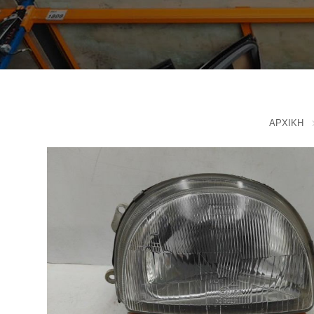
IVECO
CADILLAC
J
CHERY
CHEVROLET - DAEWOO
JAC MOTORS
CHINA MOTORS
JAGUAR
CHRYSLER
JEEP
ΑΡΧΙΚΗ
K
CITROEN
D
KIA
L
DACIA
DAIHATSU
LADA
DODGE
LANCIA
F
LANDROVER
FERRARI
LEXUS
FIAT