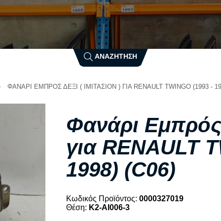
N
SUZUKI
T
NISSAN
O
TATA
ΑΝΑΖΗΤΗΣΗ
TESLA
OPEL
TOYOTA
ΦΑΝΑΡΙ ΕΜΠΡΟΣ ΔΕΞΙ ( ΙΜΙΤΑΣΙΟΝ ) ΓΙΑ RENAULT TWINGO (1993 - 199
P
V
PEUGEOT
Φανάρι Εμπρός Δ
VOLVO
PIAGGIO
για RENAULT T
VW
PONTIAC
X
1998) (C06)
PORSCHE
R
XEV
Δ
Κωδικός Προϊόντος:
0000327019
RENAULT
Θέση:
K2-AI006-3
ROVER
ΔΙΕΘΝΗ