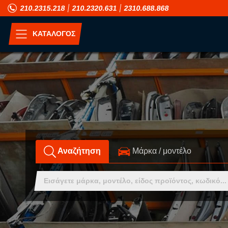
210.2315.218
210.2320.631
2310.688.868
ΚΑΤΑΛΟΓΟΣ
ΑΝΑ ΜΟΝΤΕΛΟ
A
H
ALFA ROMEO
HONDA
ASIA MOTORS
HUMMER
Αναζήτηση
Mάρκα / μοντέλο
AUDI
HYUNDAI
B
I
BMW
INFINITI
C
ISUZU