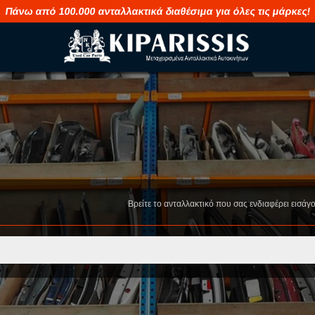
Πάνω από 100.000 ανταλλακτικά διαθέσιμα για όλες τις μάρκες!
M
S
MAHINDRA
SAAB
MASERATI
SEAT
Βρείτε το ανταλλακτικό που σας ενδιαφέρει εισάγ
MAZDA
SHUANGHUA
MERCEDES
SKODA
MG
SMART
MINI
SSANGYONG
MITSUBISHI
SUBARU