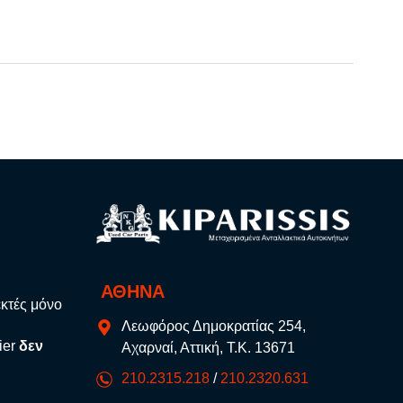
ΑΘΗΝΑ
εκτές μόνο
Λεωφόρος Δημοκρατίας 254,
ier
δεν
Αχαρναί, Αττική, Τ.Κ. 13671
210.2315.218
/
210.2320.631