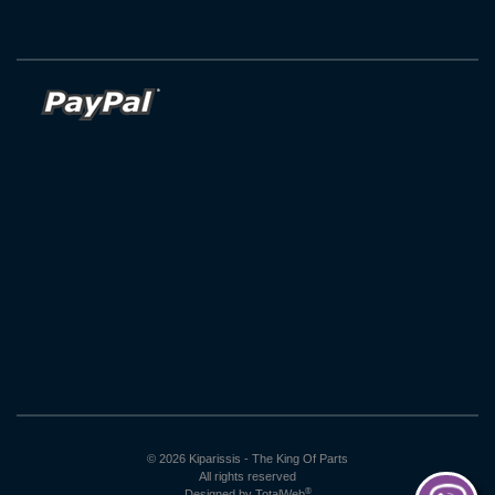
© 2026 Kiparissis - The King Of Parts
All rights reserved
®
Designed by
TotalWeb